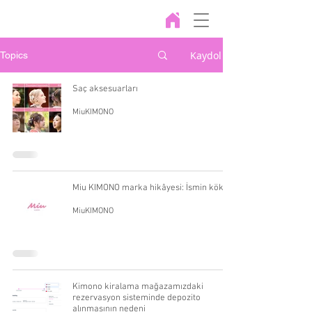
Kaydol
Topics
Saç aksesuarları
MiuKIMONO
Miu KIMONO marka hikâyesi: İsmin kökeni
MiuKIMONO
Kimono kiralama mağazamızdaki
rezervasyon sisteminde depozito
alınmasının nedeni