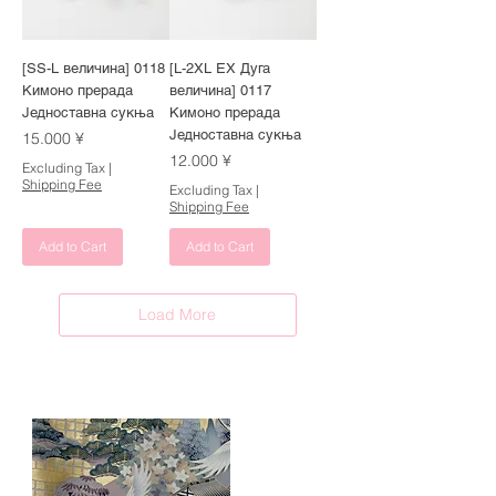
[SS-L величина] 0118
[L-2XL EX Дуга
Кимоно прерада
величина] 0117
Једноставна сукња
Кимоно прерада
Једноставна сукња
Price
15.000 ¥
Price
12.000 ¥
Excluding Tax
|
Shipping Fee
Excluding Tax
|
Shipping Fee
Add to Cart
Add to Cart
Load More