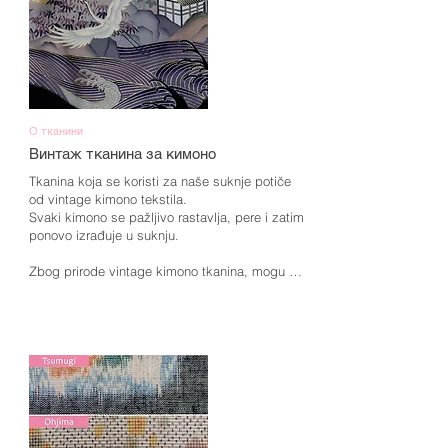
О тканини
Винтаж тканина за кимоно
Tkanina koja se koristi za naše suknje potiče 
od vintage kimono tekstila.

Svaki kimono se pažljivo rastavlja, pere i zatim 
ponovo izrađuje u suknju.

Zbog prirode vintage kimono tkanina, mogu biti 
prisutne sitne rupice, bledenje boje, promene 
nijanse ili mrlje nastale tokom vremena.

Molimo vas za razumevanje ovih karakteristika i 
uživajte u jedinstvenom šarmu vintage kimono 
remake proizvoda.