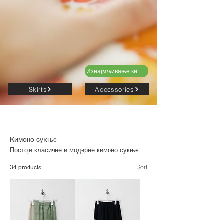
Изнајмљивање кимона
Skirts
Accessories
Кимоно сукње
Постоје класичне и модерне кимоно сукње.
Sort
34 products