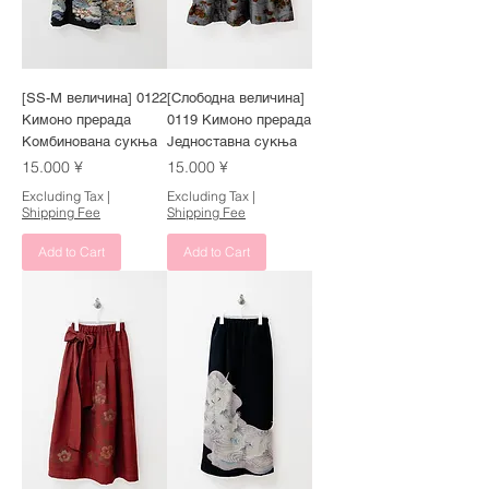
[SS-M величина] 0122
[Слободна величина]
Кимоно прерада
0119 Кимоно прерада
Комбинована сукња
Једноставна сукња
Price
Price
15.000 ¥
15.000 ¥
Excluding Tax
|
Excluding Tax
|
Shipping Fee
Shipping Fee
Add to Cart
Add to Cart