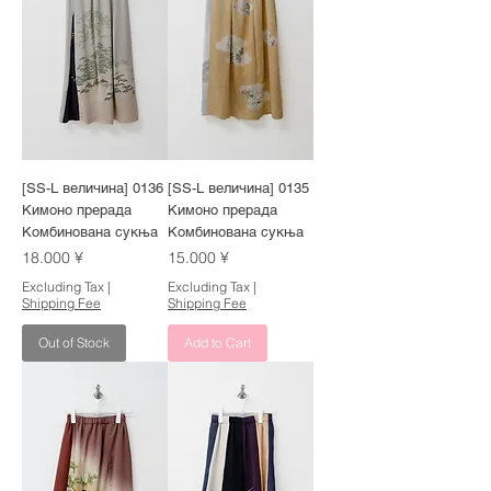
[SS-L величина] 0136
[SS-L величина] 0135
Кимоно прерада
Кимоно прерада
Комбинована сукња
Комбинована сукња
Price
Price
18.000 ¥
15.000 ¥
Excluding Tax
|
Excluding Tax
|
Shipping Fee
Shipping Fee
Out of Stock
Add to Cart