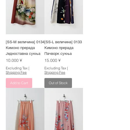
[SS-M величина] 0134
[SS-L величина] 0133
Кимоно прерада
Кимоно прерада
Једноставна сукња
Пачворк сукња
Price
Price
10.000 ¥
15.000 ¥
Excluding Tax
|
Excluding Tax
|
Shipping Fee
Shipping Fee
Add to Cart
Out of Stock