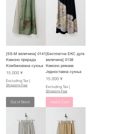
[SS-M величина] 0141
[Бесплатна ЕКС дуга
Кимоно прерада
величина] 0138
Комбинована сукња
Кимоно ремаке
Једноставна сукња
Price
15.000 ¥
Price
15.000 ¥
Excluding Tax
|
Shipping Fee
Excluding Tax
|
Shipping Fee
Out of Stock
Add to Cart