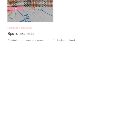
Детаљи о тканини
Врсте тканина
Postoje dve vrste kimona: pređa-bojena, kod 
koje se niti prvo boje pa se zatim tka tkanina, i 
naknadno bojena, kod koje se boji već istkana 
bela tkanina.

„Tsumugi“ je svilena tkanina koja se boji u fazi 
niti, a zatim se tka (pređa-bojena).

Pravi se od niti koje nisu ujednačene, sa 
debljim i tanjim delovima, čvorićima i 
nepravilnostima, pa je tekstura blago čvrsta i 
izdržljiva.

„Ohjima“ je takođe vrsta svilene pongee 
tkanine, pređa-bojena svila bez čvorića. Pošto 
se tka od sirove svile, tkanina je sjajna i glatka 
na dodir.
