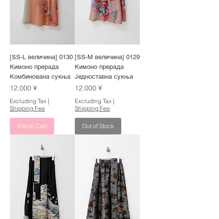
[SS-L величина] 0130
[SS-M величина] 0129
Кимоно прерада
Кимоно прерада
Комбинована сукња
Једноставна сукња
Price
Price
12.000 ¥
12.000 ¥
Excluding Tax
|
Excluding Tax
|
Shipping Fee
Shipping Fee
Add to Cart
Out of Stock