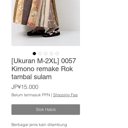
[Ukuran M-2XL] 0057
Kimono remake Rok
tambal sulam
Harga
JP¥15.000
Belum termasuk PPN
|
Shipping Fee
Stok Habis
Berbagai jenis kain dilambung