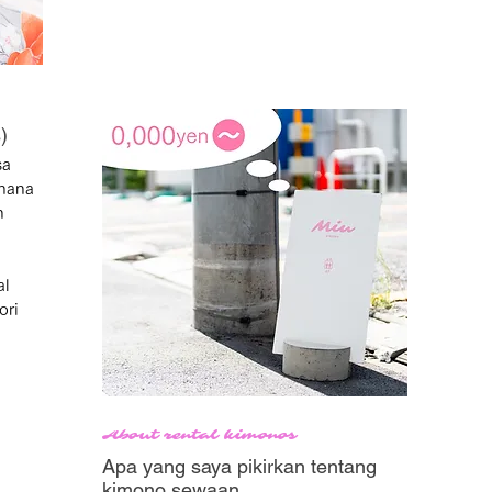
warna.

Lapisan-lapisan ini mempercantik 
koordinasi obi secara keseluruhan.

Semua sudah termasuk dalam harga 
)
set, tanpa biaya tambahan.
a 
hana 
 
l 
ri 
 dan 
About rental kimonos
Apa yang saya pikirkan tentang
kimono sewaan…