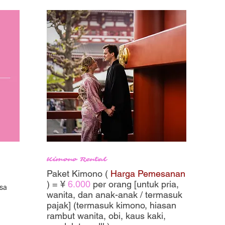
Kimono Rental
Paket Kimono (
Harga Pemesanan
) = ¥
6.000
per orang [untuk pria,
a 
wanita, dan anak-anak / termasuk
pajak] (termasuk kimono, hiasan
rambut wanita, obi, kaus kaki,