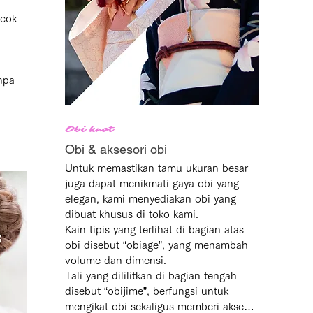
orang / jam

cok 
• Pengembalian keesokan hari: +¥3.000

(pengembalian hingga 12:00, deposit 
¥20.000 diperlukan)

pa 
Kebijakan Pembatalan

• Pembatalan gratis dengan 
Obi knot
pengembalian dana penuh hingga 48 
Obi & aksesori obi
jam sebelum waktu reservasi

Untuk memastikan tamu ukuran besar 
• Pembatalan di hari yang sama: 
juga dapat menikmati gaya obi yang 
dikenakan 100% biaya sewa

elegan, kami menyediakan obi yang 
• Perubahan jadwal diterima jika terjadi 
dibuat khusus di toko kami.

cuaca buruk
Kain tipis yang terlihat di bagian atas 
obi disebut “obiage”, yang menambah 
volume dan dimensi.

Tali yang dililitkan di bagian tengah 
disebut “obijime”, berfungsi untuk 
mengikat obi sekaligus memberi aksen 