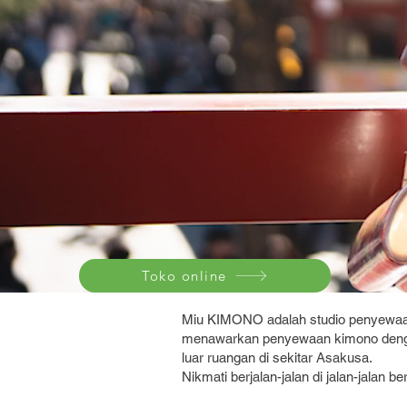
Toko online
Miu KIMONO adalah studio penyewaan k
menawarkan penyewaan kimono dengan 
luar ruangan di sekitar Asakusa.
Nikmati berjalan-jalan di jalan-jalan 