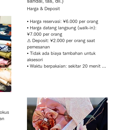
sandal, tas, dll.)
Harga & Deposit

• Harga reservasi: ¥6.000 per orang

• Harga datang langsung (walk-in): 
¥7.000 per orang

⚠ Deposit: ¥2.000 per orang saat 
pemesanan

• Tidak ada biaya tambahan untuk 
aksesori

• Waktu berpakaian: sekitar 20 menit 
per wanita

• Pelanggan setia: diskon ¥500

⚠ Kami tidak menyediakan layanan 
berpakaian untuk tamu hamil

Jam Operasional

okus 
• 09:00–17:00

an 
• Pengembalian paling lambat 16:50

• Terlambat mengembalikan: ¥2.000 per 