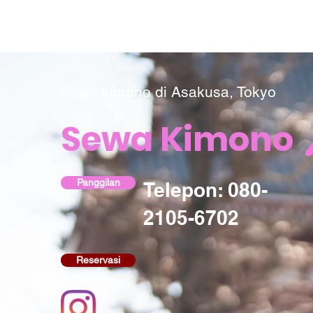
Sewa kimono di Asakusa, Tokyo
Sewa Kimono
Panggilan
Telepon: 080-
2105-6702
Reservasi