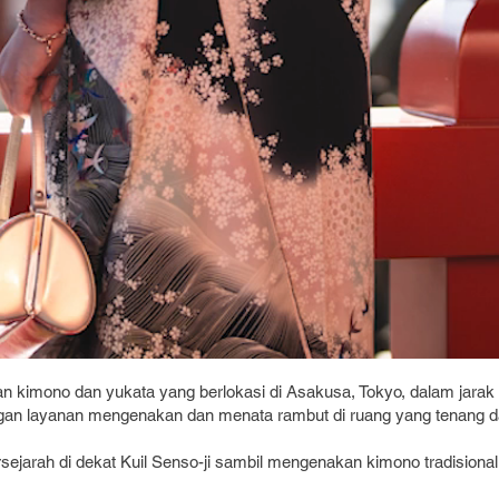
imono dan yukata yang berlokasi di Asakusa, Tokyo, dalam jarak ber
layanan mengenakan dan menata rambut di ruang yang tenang dan p
bersejarah di dekat Kuil Senso-ji sambil mengenakan kimono tradisiona