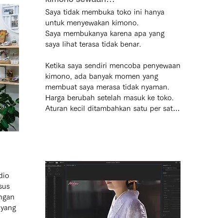
Saya tidak membuka toko ini hanya 
untuk menyewakan kimono.

Saya membukanya karena apa yang 
saya lihat terasa tidak benar.

Ketika saya sendiri mencoba penyewaan 
kimono, ada banyak momen yang 
membuat saya merasa tidak nyaman.

Harga berubah setelah masuk ke toko.

Aturan kecil ditambahkan satu per satu.

Saya tidak bisa memahami dengan jelas 
apa yang termasuk dan apa yang tidak.

Saya merasa lelah, dan sedikit kecewa.

Bagi banyak orang, menyewa kimono 
adalah pengalaman pertama.

io 
Mereka tidak mengetahui sistemnya, 
us 
dan tidak tahu apa yang dianggap 
ngan 
normal.

yang 
Mengenakan kimono seharusnya 