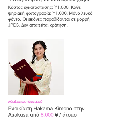
Κόστος εγκατάστασης: ¥1.000. Κάθε 
ψηφιακή φωτογραφία: ¥1.000. Μόνο λευκό 
φόντο. Οι εικόνες παραδίδονται σε μορφή 
JPEG. Δεν απαιτείται κράτηση.
Hakama Rental
Ενοικίαση Hakama Kimono στην
Asakusa από
8.000
¥
/ άτομο
Hakama + κιμονό komon: 8.000 JPY ανά 
άτομο (περιλαμβάνεται ο φόρος).

(Hakama + furisode: 18.000 JPY ανά άτομο)
