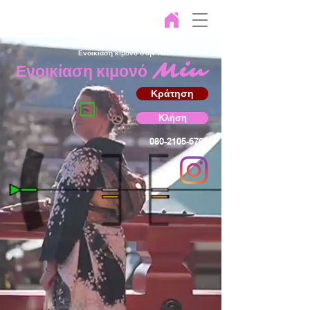
Ενοικίαση κιμονό στην Asakusa, Τόκιο
Miu
Ενοικίαση κιμονό
Κράτηση
Κλήση
080-2105-6702