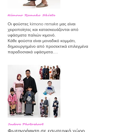
Kimono Remake Skirts
Οι φούστες kimono remake μας είναι 
χειροποίητες και κατασκευάζονται από 
υφάσματα παλιών κιμονό.

Κάθε φούστα είναι μοναδικό κομμάτι, 
δημιουργημένο από προσεκτικά επιλεγμένα 
παραδοσιακά υφάσματα.

Οι επισκέπτες που απολαμβάνουν την 
εμπειρία ενοικίασης κιμονό λαμβάνουν 
έκπτωση 2.000 JPY στις φούστες.

Όλα τα προϊόντα είναι διαθέσιμα προς 
αγορά στο κατάστημά μας.
Indoor Photoshoot
Φωτογράφιση σε εσωτερικό χώρο