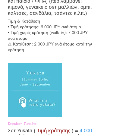
και παιδιά / ΦΠΑ] (περιλαμβάνει
κιμονό, γυναικείο σετ μαλλιών, όμπι,
κάλτσες, σανδάλια, τσάντες κ.λπ.)
Τιμή & Κατάθεση

• Τιμή κράτησης: 6.000 JPY ανά άτομο.

• Τιμή χωρίς κράτηση (walk-in): 7.000 JPY 
ανά άτομο.

⚠ Κατάθεση: 2.000 JPY ανά άτομο κατά την 
κράτηση.

Δεν υπάρχουν επιπλέον χρεώσεις για 
αξεσουάρ.

Χρόνος ένδυσης: περίπου 20 λεπτά ανά 
γυναίκα.

Επαναλαμβανόμενοι πελάτες: έκπτωση 500 
JPY.

⚠ Δεν παρέχουμε υπηρεσία ένδυσης για 
εγκύους.

Ώρες Λειτουργίας

• 9:00–17:00.

• Επιστροφή έως 16:50.

Ενοικίαση Γιουκάτα
• Καθυστερημένη επιστροφή: 2.000 JPY ανά 
Σετ Yukata (
Τιμή κράτησης
) =
4.000
άτομο / ώρα.
