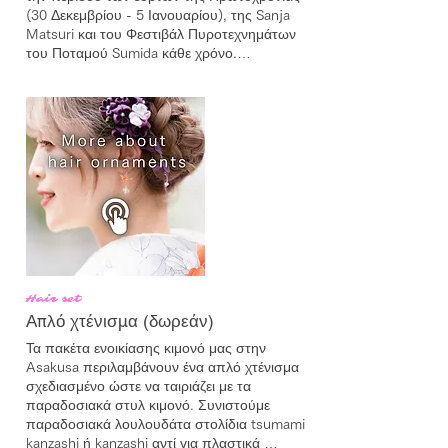
(30 Δεκεμβρίου - 5 Ιανουαρίου), της Sanja 
Matsuri και του Φεστιβάλ Πυροτεχνημάτων 
του Ποταμού Sumida κάθε χρόνο.

[Τέλος φωτογράφισης]

Χρόνος φωτογράφισης:

1 άτομο: 20 λεπτά

2 άτομα: 30 λεπτά

3 άτομα: περίπου 45 λεπτά.

Τέλος φωτογράφισης:

10.000 ¥ ανά άτομο (περίπου 15 τεμάχια. 
Ανάλογα με την περίπτωση, όπως παιδιά ή 
ηλικιωμένοι, ο αριθμός των λήψεων μπορεί 
Hair set
να μειωθεί).

Απλό χτένισμα (δωρεάν)
Επιπλέον φωτογραφίες μπορούν να 
ληφθούν και να πωληθούν προς 200 ¥ η 
Τα πακέτα ενοικίασης κιμονό μας στην 
καθεμία.

Asakusa περιλαμβάνουν ένα απλό χτένισμα 
• Η τοποθεσία γυρισμάτων είναι ο Ναός 
σχεδιασμένο ώστε να ταιριάζει με τα 
Sensoji και η περιοχή γύρω από τον ναό.

παραδοσιακά στυλ κιμονό. Συνιστούμε 
• Η τοποθεσία γυρισμάτων βασίζεται στον 
παραδοσιακά λουλουδάτα στολίδια tsumami 
καιρό, την ώρα και την εποχή.

kanzashi ή kanzashi αντί για πλαστικά 