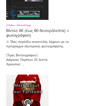
— Miu
Video Shooting
Βίντεο 4K (έως 60 δευτερόλεπτα) +
φωτογράφιση
⚠ Ίδιες περίοδοι αναστολής λήψεων με το 
πρόγραμμα εξωτερικής φωτογράφισης.

[Τιμές Βιντεογράφου]

Διάρκεια: Περίπου 45 λεπτά.

Χρεώσεις:

Άτομα ¥20.000 (περιλαμβάνει φωτογραφίες 
5 καρέ)

Ζευγάρια ¥30.000 (περιλαμβάνει 10 καρέ)

Επιπλέον φωτογραφίες μπορούν να 
ληφθούν και να πωληθούν προς ¥200 η 
καθεμία.

Οι τιμές για οικογένειες, ομάδες και άλλους 
είναι διαθέσιμες κατόπιν συνεννόησης.

Για βίντεο διάρκειας άνω των 60 