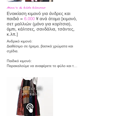
⚠ Το μέγεθος των γοφών πρέπει να είναι 
Men's & kids kimono
κάτω από 100 cm.

Ενοικίαση κιμονό για άνδρες και
• Εάν θέλετε να κάνετε κράτηση για ένα 
Furisode, ενημερώστε μας κατά την 
παιδιά =
6.000
¥
ανά άτομο [κιμονό,
κράτηση.

σετ μαλλιών (μόνο για κορίτσια),
• Θα χρεωθεί χρέωση καθαρισμού 10.000 ¥ 
όμπι, κάλτσες, σανδάλια, τσάντες,
για βρωμιά.

κ.λπ.]
• Θα χρεωθεί χρέωση ζημιάς 30.000 ¥ για 
Ανδρικό κιμονό:

ζημιές.

Διαθέσιμο σε ήρεμα, βασικά χρώματα και 
• Παρακαλούμε γράψτε "furisode" στην 
σχέδια.

ενότητα σχολίων κατά την συμπλήρωση της 
φόρμας κράτησης.
Παιδικό κιμονό:

Παρακαλούμε να αναφέρετε το φύλο και την 
ηλικία του παιδιού κατά την κράτηση.

Δεν διατίθενται σανδάλια για παιδιά έως 110 
εκ. ύψος.