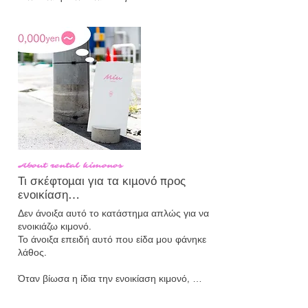
• Ανατρέξτε στο άλμπουμ με τις 
αξεσουάρ. Δεν χρησιμοποιούμε ψαλίδια για 
φωτογραφίες του ιστότοπου.

μπούκλες, εξασφαλίζοντας ένα φυσικό και 
• Τα δεδομένα φωτογραφιών θα 
κομψό αποτέλεσμα.
προσαρμοστούν ως προς τη φωτεινότητα 
και θα παραδοθούν σε μορφή JPEG μέσω 
λήψης εντός 3 ημερών.

• Οι υπηρεσίες παρέχονται επίσης και τις 
βροχερές ημέρες.
About rental kimonos
Τι σκέφτομαι για τα κιμονό προς
ενοικίαση…
Δεν άνοιξα αυτό το κατάστημα απλώς για να 
ενοικιάζω κιμονό.

Το άνοιξα επειδή αυτό που είδα μου φάνηκε 
λάθος.

Όταν βίωσα η ίδια την ενοικίαση κιμονό, 
υπήρχαν πολλές φορές που ένιωθα 
ανησυχία.
