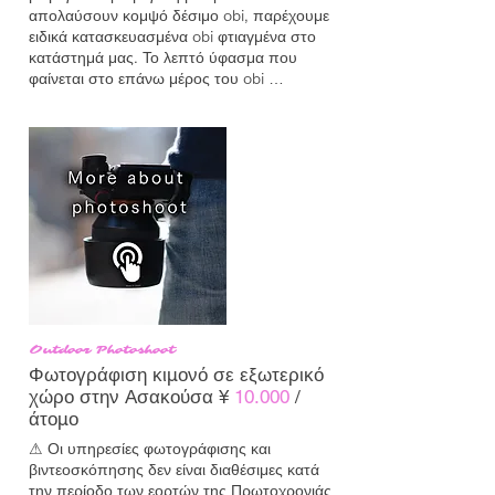
απολαύσουν κομψό δέσιμο obi, παρέχουμε 
ειδικά κατασκευασμένα obi φτιαγμένα στο 
κατάστημά μας. Το λεπτό ύφασμα που 
φαίνεται στο επάνω μέρος του obi 
ονομάζεται «obiage» και προσθέτει όγκο και 
βάθος. Το κορδόνι που τυλίγεται γύρω από 
το κέντρο ονομάζεται «obijime», το οποίο 
σταθεροποιεί το obi και προσθέτει 
χρωματική έμφαση. Αυτές οι στρώσεις 
αναδεικνύουν όμορφα τον συνδυασμό του 
obi. Όλα αυτά περιλαμβάνονται στην τιμή 
του σετ χωρίς επιπλέον χρέωση.
Outdoor Photoshoot
Φωτογράφιση κιμονό σε εξωτερικό
χώρο στην Ασακούσα ¥
10.000
/
άτομο
⚠ Οι υπηρεσίες φωτογράφισης και 
βιντεοσκόπησης δεν είναι διαθέσιμες κατά 
την περίοδο των εορτών της Πρωτοχρονιάς 