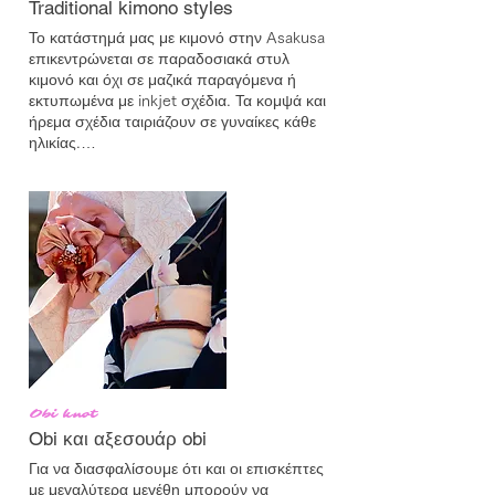
Traditional kimono styles
Το κατάστημά μας με κιμονό στην Asakusa 
επικεντρώνεται σε παραδοσιακά στυλ 
κιμονό και όχι σε μαζικά παραγόμενα ή 
εκτυπωμένα με inkjet σχέδια. Τα κομψά και 
ήρεμα σχέδια ταιριάζουν σε γυναίκες κάθε 
ηλικίας.

Κιμονό σε μεγαλύτερα μεγέθη (⚠ έως 130 
εκ. περίμετρος γοφών) διατίθενται χωρίς 
επιπλέον χρέωση.
Obi knot
Obi και αξεσουάρ obi
Για να διασφαλίσουμε ότι και οι επισκέπτες 
με μεγαλύτερα μεγέθη μπορούν να 