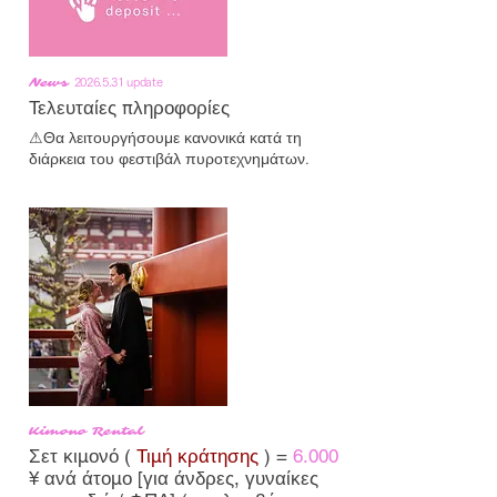
News
2026.5.31
update
Τελευταίες πληροφορίες
⚠Θα λειτουργήσουμε κανονικά κατά τη 
διάρκεια του φεστιβάλ πυροτεχνημάτων.
Kimono Rental
Σετ κιμονό (
Τιμή κράτησης
) =
6.000
¥
ανά άτομο [για άνδρες, γυναίκες