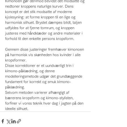
Kimonoen gør derimod bevidst det modsatte og 
nedtoner kroppens naturlige kurver. Dens 
koncept er det stik modsatte af moderne 
kjolesyning: at forme kroppen til en lige og 
harmonisk silhuet. Brystet dæmpes blidt, taljen 
udfyldes for at fjerne tomrum, og kroppen 
justeres med håndklæder og andre materialer i 
forhold til den enkelte persons kropsform.
Gennem disse justeringer fremhæver kimonoen 
på harmonisk vis skønheden hos kvinder i alle 
kropsformer.
Disse korrektioner er et uundværligt trin i 
kimono-påklædning, og denne 
modelleringsmetode udgør det grundlæggende 
fundament for korrekt og smuk kimono-
påklædning.
Selvom metoden varierer afhængigt af 
bærerens kropsform og kimono-stylisten, 
forfiner vi vores teknik hver dag i jagten på den 
ideelle silhuet.