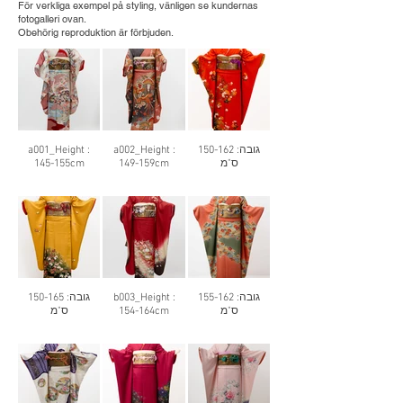
För verkliga exempel på styling, vänligen se kundernas
fotogalleri ovan.
Obehörig reproduktion är förbjuden.
a001_Height :
a002_Height :
גובה: 150-162
145-155cm
149-159cm
ס"מ
גובה: 150-165
b003_Height :
גובה: 155-162
ס"מ
154-164cm
ס"מ