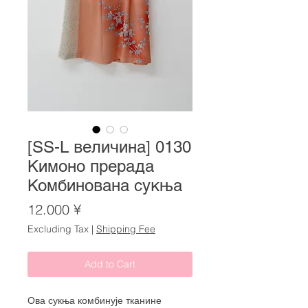
[SS-L величина] 0130
Кимоно прерада
Комбинована сукња
Price
12.000 ¥
Excluding Tax
|
Shipping Fee
Add to Cart
Ова сукња комбинује тканине