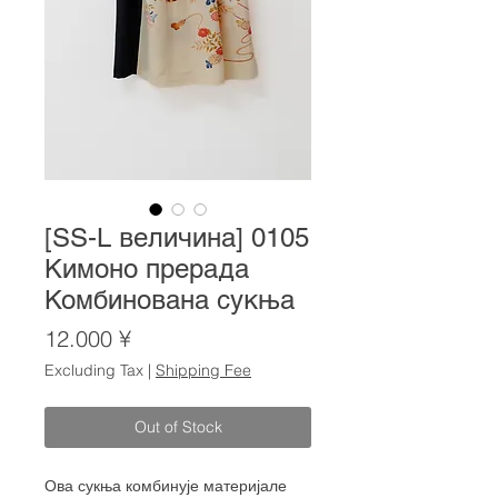
[SS-L величина] 0105
Кимоно прерада
Комбинована сукња
Price
12.000 ¥
Excluding Tax
|
Shipping Fee
Out of Stock
Ова сукња комбинује материјале