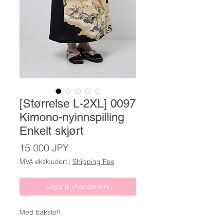
[Størrelse L-2XL] 0097
Kimono-nyinnspilling
Enkelt skjørt
Pris
15 000 JPY
MVA ekskludert
|
Shipping Fee
Legg til i handlekurv
Med bakstoff.