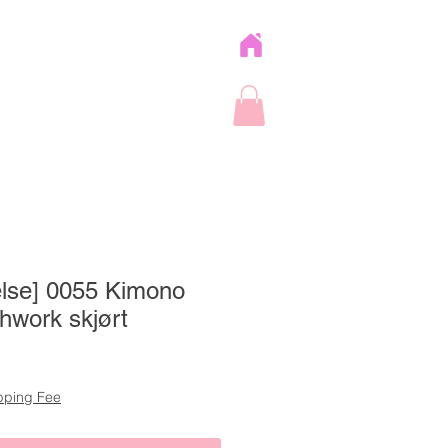
else] 0055 Kimono
hwork skjørt
pping Fee