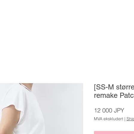
[SS-M størr
remake Patc
Pris
12 000 JPY
MVA ekskludert
|
Shi