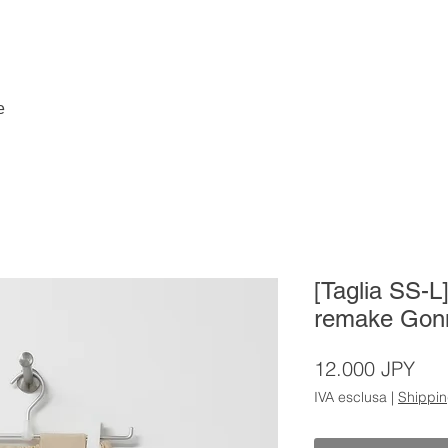
e
[Taglia SS-
remake Gon
Pre
12.000 JPY
IVA esclusa
|
Shippi