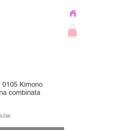
L] 0105 Kimono
na combinata
zzo
ng Fee