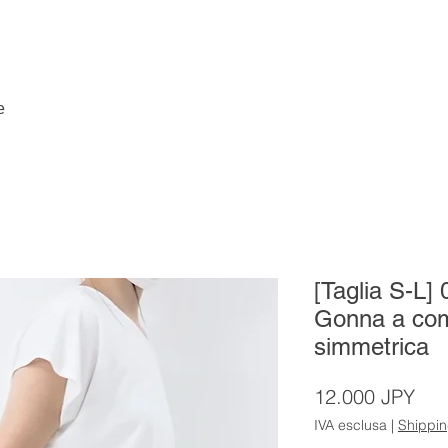
e
[Taglia S-L
Gonna a com
simmetrica
Pre
12.000 JPY
IVA esclusa
|
Shippi