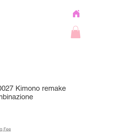
] 0027 Kimono remake
binazione
zzo
ng Fee