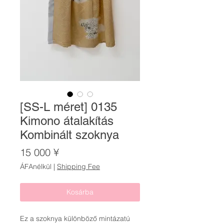
[SS-L méret] 0135
Kimono átalakítás
Kombinált szoknya
Ár
15 000 ¥
ÁFAnélkül
|
Shipping Fee
Kosárba
Ez a szoknya különböző mintázatú