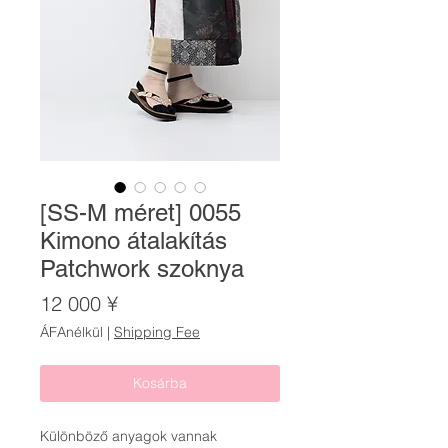
[SS-M méret] 0055
Kimono átalakítás
Patchwork szoknya
Ár
12 000 ¥
ÁFAnélkül
|
Shipping Fee
Kosárba
Különböző anyagok vannak