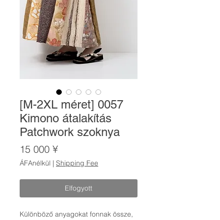
[M-2XL méret] 0057
Kimono átalakítás
Patchwork szoknya
Ár
15 000 ¥
ÁFAnélkül
|
Shipping Fee
Elfogyott
Különböző anyagokat fonnak össze,