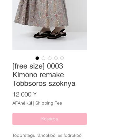
[free size] 0003
Kimono remake
Többsoros szoknya
Ár
12 000 ¥
ÁFAnélkül
|
Shipping Fee
Kosárba
Többrétegű ráncokból és fodrokból