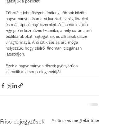
igazítjuk a pozíciót.
Többféle lehetőséget kínálunk, többek között 
hagyományos tsumami kanzashi virágdíszeket 
és más típusú hajékszereket. A tsumami zaiku 
egy japán kézműves technika, amely során apró 
textildarabokat hajtogatnak és állítanak össze 
virágformává. A díszt kissé az arc mögé 
helyezzük, hogy elölről finoman, elegánsan 
látszódjon.
Ezek a hagyományos díszek gyönyörűen 
kiemelik a kimono eleganciáját.
Az összes megtekintése
Friss bejegyzések