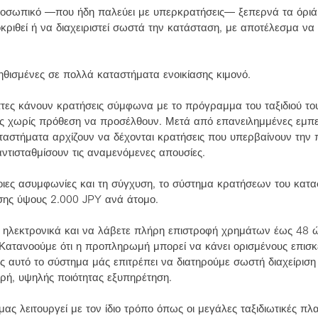
ροσωπικό —που ήδη παλεύει με υπερκρατήσεις— ξεπερνά τα όριά 
ριθεί ή να διαχειριστεί σωστά την κατάσταση, με αποτέλεσμα να 
υνηθισμένες σε πολλά καταστήματα ενοικίασης κιμονό.
πτες κάνουν κρατήσεις σύμφωνα με το πρόγραμμα του ταξιδιού του
 χωρίς πρόθεση να προσέλθουν. Μετά από επανειλημμένες εμπει
αστήματα αρχίζουν να δέχονται κρατήσεις που υπερβαίνουν την 
αντισταθμίσουν τις αναμενόμενες απουσίες.
οιες ασυμφωνίες και τη σύγχυση, το σύστημα κρατήσεων του κατα
σης ύψους 2.000 JPY ανά άτομο.
 ηλεκτρονικά και να λάβετε πλήρη επιστροφή χρημάτων έως 48 ώ
Κατανοούμε ότι η προπληρωμή μπορεί να κάνει ορισμένους επισκ
ς αυτό το σύστημα μάς επιτρέπει να διατηρούμε σωστή διαχείριση
ρή, υψηλής ποιότητας εξυπηρέτηση.
ς λειτουργεί με τον ίδιο τρόπο όπως οι μεγάλες ταξιδιωτικές πλ