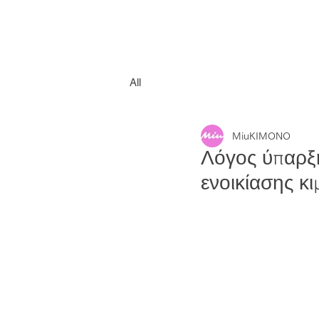
All
MiuKIMONO
Λόγος ύπαρξ
ενοικίασης κ