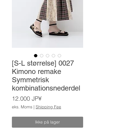
[S-L størrelse] 0027
Kimono remake
Symmetrisk
kombinationsnederdel
Pris
12.000 JP¥
eks. Moms
|
Shipping Fee
Ikke på lager